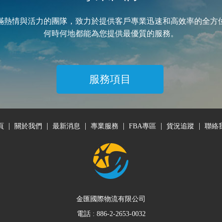
滿熱情與活力的團隊，致力於提供客戶專業迅速和高效率的全方
何時何地都能為您提供最優質的服務。
服務項目
|
|
|
|
|
|
頁
關於我們
最新消息
專業服務
FBA專區
貨況追蹤
聯絡
金匯國際物流有限公司
電話 :
886-2-2653-0032